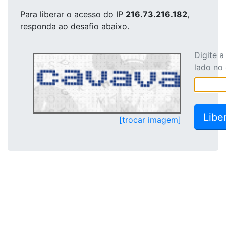
Para liberar o acesso
do IP
216.73.216.182
,
responda ao desafio abaixo.
Digite 
lado no
[trocar imagem]