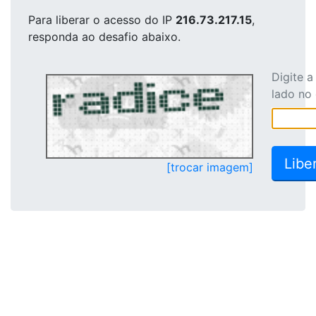
Para liberar o acesso
do IP
216.73.217.15
,
responda ao desafio abaixo.
Digite 
lado no
[trocar imagem]