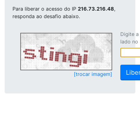
Para liberar o acesso
do IP
216.73.216.48
,
responda ao desafio abaixo.
Digite 
lado no
[trocar imagem]