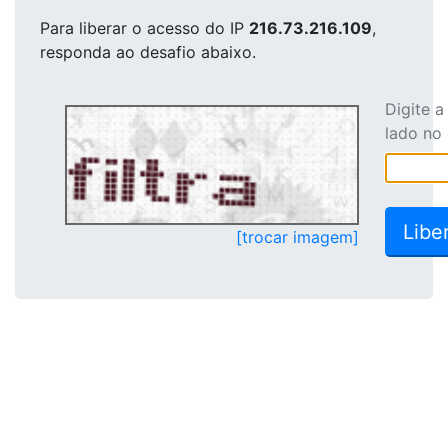
Para liberar o acesso
do IP
216.73.216.109
,
responda ao desafio abaixo.
Digite 
lado no
[trocar imagem]