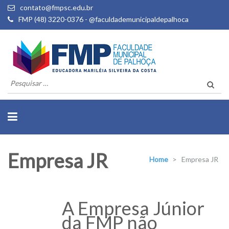
contato@fmpsc.edu.br
FMP (48) 3220-0376 - @faculdademunicipaldepalhoca
Pesquisar
por:
Empresa JR
Home
>
Empresa JR
A Empresa Júnior
da FMP não