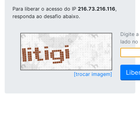
Para liberar o acesso
do IP
216.73.216.116
,
responda ao desafio abaixo.
Digite 
lado no
[trocar imagem]