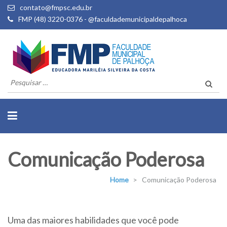
contato@fmpsc.edu.br
FMP (48) 3220-0376 - @faculdademunicipaldepalhoca
Pesquisar
por:
Comunicação Poderosa
Home
>
Comunicação Poderosa
Uma das maiores habilidades que você pode