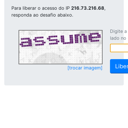
Para liberar o acesso
do IP
216.73.216.68
,
responda ao desafio abaixo.
Digite 
lado no
[trocar imagem]