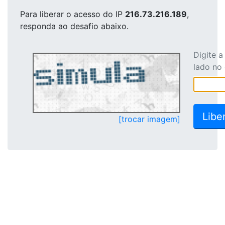
Para liberar o acesso
do IP
216.73.216.189
,
responda ao desafio abaixo.
Digite 
lado no
[trocar imagem]