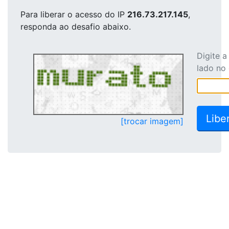
Para liberar o acesso
do IP
216.73.217.145
,
responda ao desafio abaixo.
Digite 
lado no
[trocar imagem]