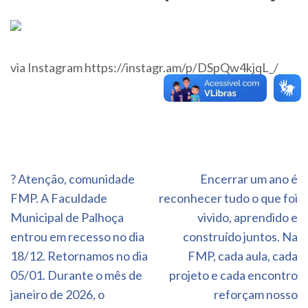
via Instagram https://instagr.am/p/DSpQw4kjqL_/
Navegação
? Atenção, comunidade
Encerrar um ano é
de
FMP. A Faculdade
reconhecer tudo o que foi
Post
Municipal de Palhoça
vivido, aprendido e
entrou em recesso no dia
construído juntos. Na
18/12. Retornamos no dia
FMP, cada aula, cada
05/01. Durante o mês de
projeto e cada encontro
janeiro de 2026, o
reforçam nosso