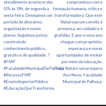
atendimento acontece das
compromisso com a
07h às 19h, de segunda a
formação humana, crítica e
sexta-feira. Desejamos um
transformadora. Que este
período de descanso,
Natal seja um convite à
organização e novos
presença, ao cuidado e à
planos. Seguimos juntos,
gratidão. E que o novo ano
construindo
chegue com propósito,
conhecimento público,
esperança e novas
gratuito e de qualidade. ?
oportunidades de evoluir
#FMP
por meio da educação.
#FaculdadeMunicipalDePalhoça
Feliz Natal e um próspero
#RecessoFMP
Ano Novo. Faculdade
#EnsinoSuperiorPúblico
Municipal de Palhoça.
#EducaçãoQueTransforma