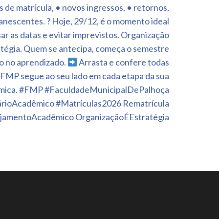
es de matrícula, • novos ingressos, • retornos,
anescentes. ? Hoje, 29/12, é o momento ideal
sar as datas e evitar imprevistos. Organização
tégia. Quem se antecipa, começa o semestre
co no aprendizado.
Arrasta e confere todas
A FMP segue ao seu lado em cada etapa da sua
êmica. #FMP #FaculdadeMunicipalDePalhoça
rioAcadêmico #Matrículas2026 Rematrícula
ejamentoAcadêmico OrganizaçãoÉEstratégia