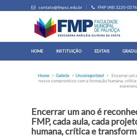
contato@fmpsc.edu.br
FMP (48) 3220-0376
HOME
INSTITUIÇÃO
EDITAIS
GRADU
Home
>
Galeria
>
Uncategorized
>
Encerrar um a
nosso compromisso com a formação humana, crítica e
esperanç
Encerrar um ano é reconhece
FMP, cada aula, cada proje
humana, crítica e transform