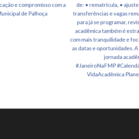
ucação e compromisso com a
de: • rematrícula, • ajust
unicipal de Palhoça
transferências e vagas rem
para já se programar, revi
acadêmica também é estra
com mais tranquilidade e fo
as datas e oportunidades. 
jornada acad
#JaneiroNaFMP #Calendá
VidaAcadêmica Plan