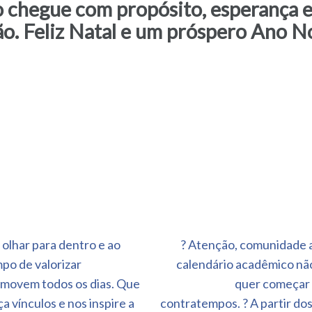
no chegue com propósito, esperança 
ão. Feliz Natal e um próspero Ano 
olhar para dentro e ao
? Atenção, comunidade a
po de valorizar
calendário acadêmico não
 movem todos os dias. Que
quer começar 
a vínculos e nos inspire a
contratempos. ? A partir dos