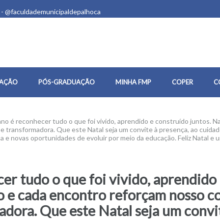
 - @faculdademunicipaldepalhoca
AÇÃO
PÓS-GRADUAÇÃO
MINHA FMP
COPER
C
no é reconhecer tudo o que foi vivido, aprendido e construído juntos. N
 transformadora. Que este Natal seja um convite à presença, ao cuidad
a e novas oportunidades de evoluir por meio da educação. Feliz Natal e
r tudo o que foi vivido, aprendido 
to e cada encontro reforçam nosso
adora. Que este Natal seja um convi