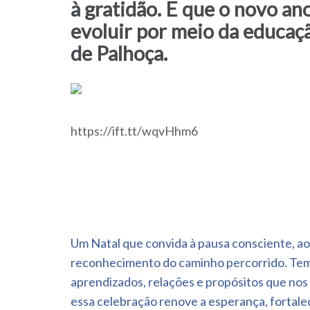
à gratidão. E que o novo a
evoluir por meio da educaç
de Palhoça.
https://ift.tt/wqvHhm6
Navegação
Um Natal que convida à pausa consciente, ao 
de
reconhecimento do caminho percorrido. Tem
Post
aprendizados, relações e propósitos que nos
essa celebração renove a esperança, fortaleç