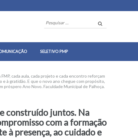
Pesquisar
por:
OMUNICAÇÃO
SELETIVO PMP
a FMP, cada aula, cada projeto e cada encontro reforçam
o e à gratidão. E que o novo ano chegue com propósito,
 um próspero Ano Novo. Faculdade Municipal de Palhoça.
e construído juntos. Na
 compromisso com a formação
te à presença, ao cuidado e