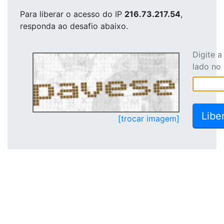
Para liberar o acesso
do IP
216.73.217.54
,
responda ao desafio abaixo.
Digite 
lado no
[trocar imagem]