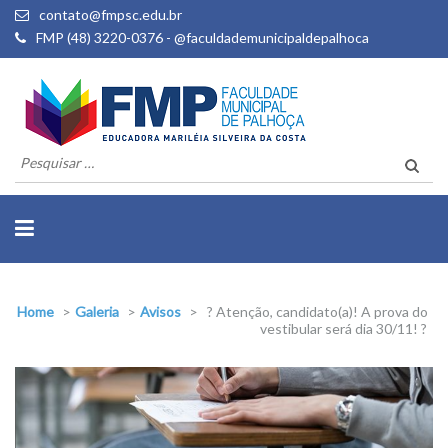
contato@fmpsc.edu.br
FMP (48) 3220-0376 - @faculdademunicipaldepalhoca
Pesquisar
por:
Home
>
Galeria
>
Avisos
>
? Atenção, candidato(a)! A prova do
vestibular será dia 30/11! ?️