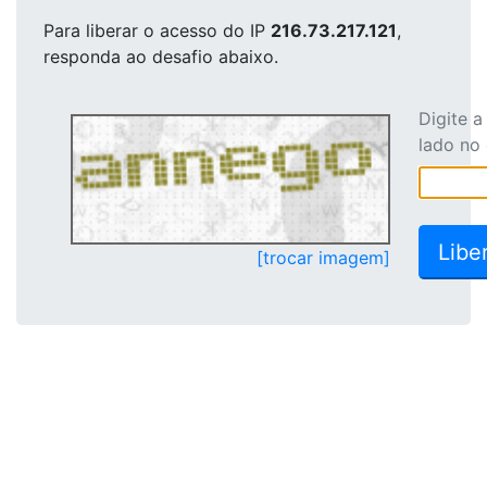
Para liberar o acesso
do IP
216.73.217.121
,
responda ao desafio abaixo.
Digite 
lado no
[trocar imagem]