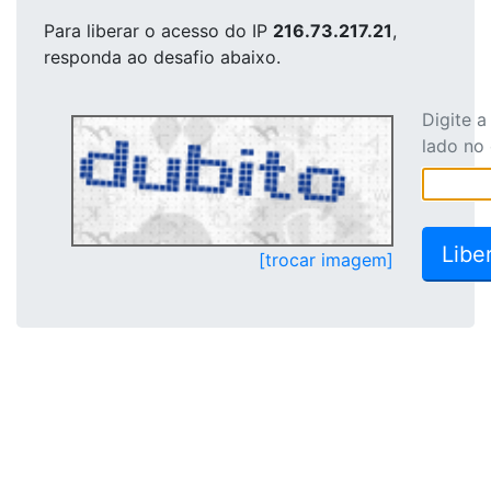
Para liberar o acesso
do IP
216.73.217.21
,
responda ao desafio abaixo.
Digite 
lado no
[trocar imagem]