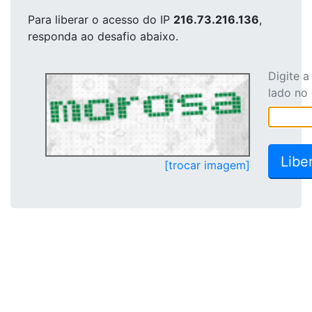
Para liberar o acesso
do IP
216.73.216.136
,
responda ao desafio abaixo.
Digite 
lado no
[trocar imagem]