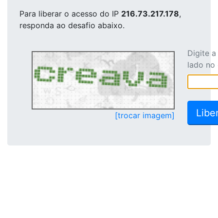
Para liberar o acesso
do IP
216.73.217.178
,
responda ao desafio abaixo.
Digite 
lado no
[trocar imagem]