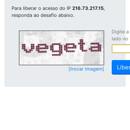
Para liberar o acesso
do IP
216.73.217.15
,
responda ao desafio abaixo.
Digite 
lado no
[trocar imagem]