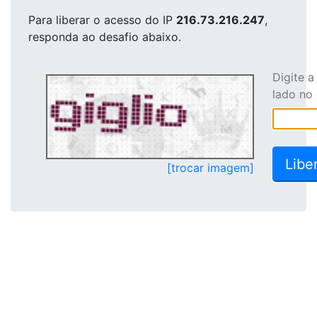
Para liberar o acesso
do IP
216.73.216.247
,
responda ao desafio abaixo.
Digite 
lado no
[trocar imagem]