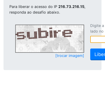
Para liberar o acesso
do IP
216.73.216.15
,
responda ao desafio abaixo.
Digite 
lado no
[trocar imagem]