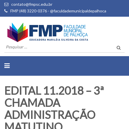
contato@fmpsc.edu.br
FMP (48) 3220-0376 - @faculdademunicipaldepalhoca
Pesquisar
por:
EDITAL 11.2018 – 3ª
CHAMADA
ADMINISTRAÇÃO
MATUTINO