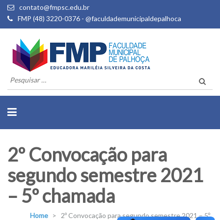
contato@fmpsc.edu.br
FMP (48) 3220-0376 - @faculdademunicipaldepalhoca
Pesquisar
por:
2º Convocação para
segundo semestre 2021
– 5º chamada
Home
>
2º Convocação para segundo semestre 2021 – 5º