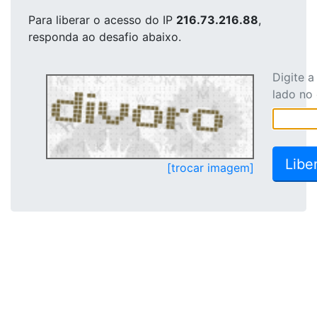
Para liberar o acesso
do IP
216.73.216.88
,
responda ao desafio abaixo.
Digite 
lado no
[trocar imagem]