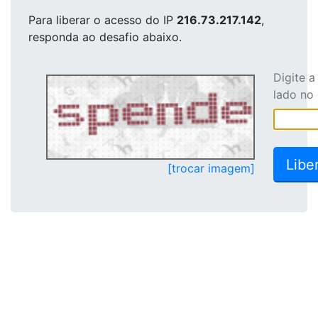
Para liberar o acesso
do IP
216.73.217.142
,
responda ao desafio abaixo.
Digite 
lado no
[trocar imagem]