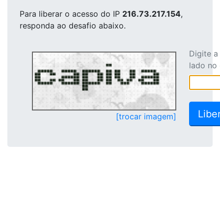
Para liberar o acesso
do IP
216.73.217.154
,
responda ao desafio abaixo.
Digite 
lado no
[trocar imagem]