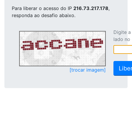
Para liberar o acesso
do IP
216.73.217.178
,
responda ao desafio abaixo.
Digite 
lado no
[trocar imagem]