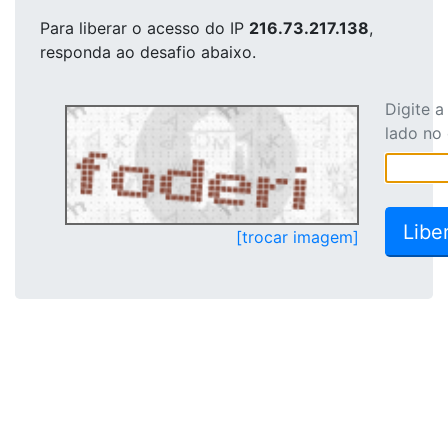
Para liberar o acesso
do IP
216.73.217.138
,
responda ao desafio abaixo.
Digite 
lado no
[trocar imagem]