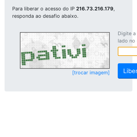
Para liberar o acesso
do IP
216.73.216.179
,
responda ao desafio abaixo.
Digite 
lado no
[trocar imagem]