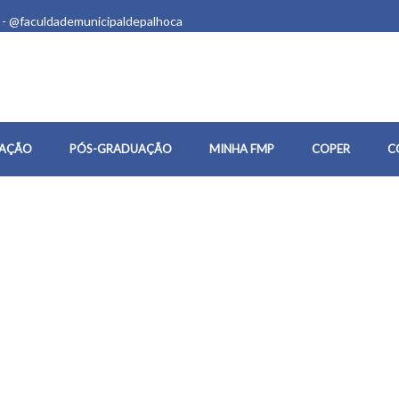
 - @faculdademunicipaldepalhoca
AÇÃO
PÓS-GRADUAÇÃO
MINHA FMP
COPER
C