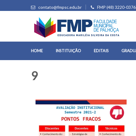
contato@fmpsc.edu.br
FMP (48) 3220-0376
HOME
INSTITUIÇÃO
EDITAIS
GRADU
9