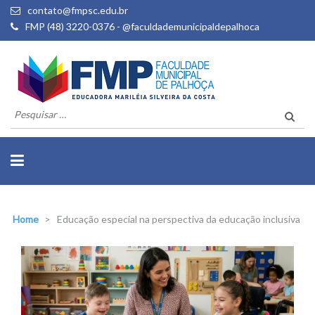
contato@fmpsc.edu.br
FMP (48) 3220-0376 - @faculdademunicipaldepalhoca
Pesquisar
por:
Home
>
Educação especial na perspectiva da educação inclusiva