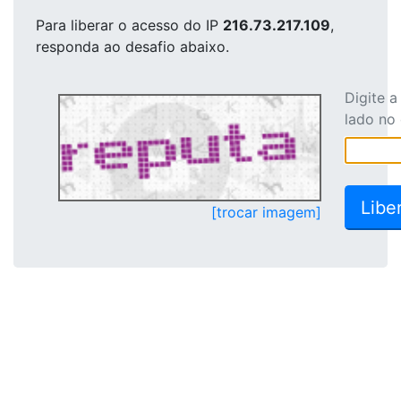
Para liberar o acesso
do IP
216.73.217.109
,
responda ao desafio abaixo.
Digite 
lado no
[trocar imagem]