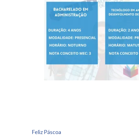
Navegação
Feliz Páscoa