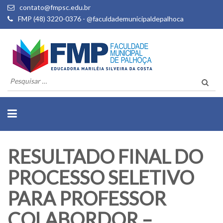
contato@fmpsc.edu.br
FMP (48) 3220-0376 - @faculdademunicipaldepalhoca
Pesquisar
por:
RESULTADO FINAL DO
PROCESSO SELETIVO
PARA PROFESSOR
COLABORDOR –