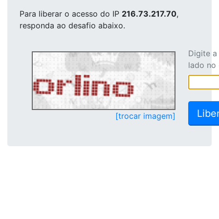
Para liberar o acesso
do IP
216.73.217.70
,
responda ao desafio abaixo.
Digite 
lado no
[trocar imagem]