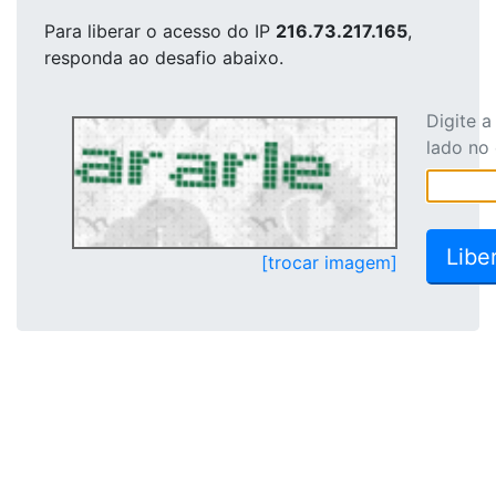
Para liberar o acesso
do IP
216.73.217.165
,
responda ao desafio abaixo.
Digite 
lado no
[trocar imagem]