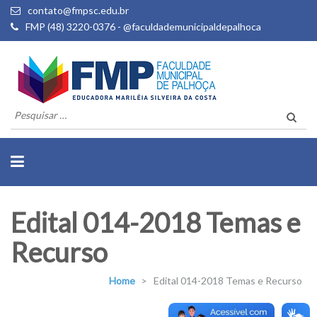
contato@fmpsc.edu.br
FMP (48) 3220-0376 - @faculdademunicipaldepalhoca
Pesquisar
por:
Edital 014-2018 Temas e
Recurso
Home
>
Edital 014-2018 Temas e Recurso