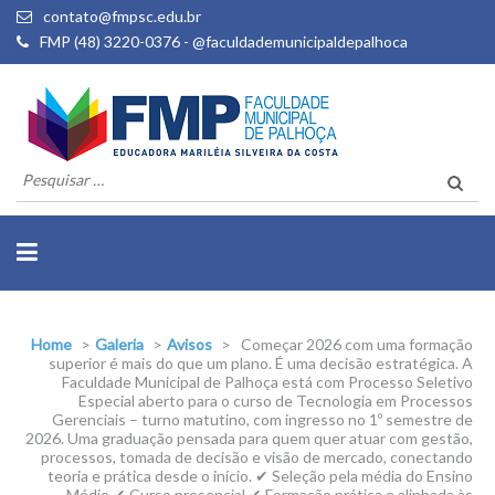
contato@fmpsc.edu.br
FMP (48) 3220-0376 - @faculdademunicipaldepalhoca
Pesquisar
por:
Home
>
Galeria
>
Avisos
>
Começar 2026 com uma formação
superior é mais do que um plano. É uma decisão estratégica. A
Faculdade Municipal de Palhoça está com Processo Seletivo
Especial aberto para o curso de Tecnologia em Processos
Gerenciais – turno matutino, com ingresso no 1º semestre de
2026. Uma graduação pensada para quem quer atuar com gestão,
processos, tomada de decisão e visão de mercado, conectando
teoria e prática desde o início. ✔ Seleção pela média do Ensino
Médio ✔ Curso presencial ✔ Formação prática e alinhada às