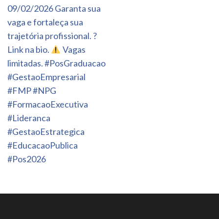
09/02/2026 Garanta sua
vaga e fortaleça sua
trajetória profissional. ?
Link na bio.
Vagas
limitadas. #PosGraduacao
#GestaoEmpresarial
#FMP #NPG
#FormacaoExecutiva
#Lideranca
#GestaoEstrategica
#EducacaoPublica
#Pos2026