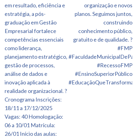
em resultado, eficiência e
organização e novos
estratégia, a pós-
planos. Seguimos juntos,
graduação em Gestão
construindo
Empresarial fortalece
conhecimento público,
competências essenciais
gratuito e de qualidade. ?
como liderança,
#FMP
planejamento estratégico,
#FaculdadeMunicipalDePal
gestão de processos,
#RecessoFMP
análise de dados e
#EnsinoSuperiorPúblico
inovação aplicada à
#EducaçãoQueTransforma
realidade organizacional. ?
Cronograma Inscrições:
18/11 a 17/12/2025
Vagas: 40 Homologação:
06 a 10/01 Matrícula:
26/01 Início das aulas: