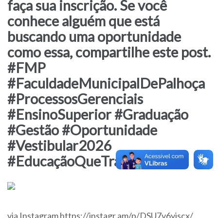
faça sua inscrição. Se você
conhece alguém que está
buscando uma oportunidade
como essa, compartilhe este post.
#FMP
#FaculdadeMunicipalDePalhoça
#ProcessosGerenciais
#EnsinoSuperior #Graduação
#Gestão #Oportunidade
#Vestibular2026
#EducaçãoQueTransforma
via Instagram https://instagr.am/p/DSU7v6yjscx/