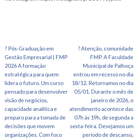
Navegação
? Pós-Graduação em
? Atenção, comunidade
de
Gestão Empresarial | FMP
FMP. A Faculdade
Post
2026 A formação
Municipal de Palhoça
estratégica para quem
entrou em recesso no dia
lidera o futuro. Um curso
18/12. Retornamos no dia
pensado para desenvolver
05/01. Durante o mês de
visão de negócios,
janeiro de 2026, o
capacidade analítica e
atendimento acontece das
preparo para a tomada de
07h às 19h, de segunda a
decisões que movem
sexta-feira. Desejamos um
organizações. Com foco
período de descanso,