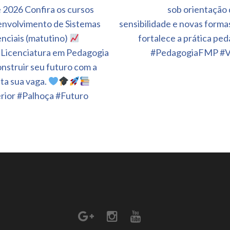
 2026 Confira os cursos
sob orientação d
envolvimento de Sistemas
sensibilidade e novas forma
nciais (matutino)
fortalece a prática ped
Licenciatura em Pedagogia
#PedagogiaFMP #Vi
nstruir seu futuro com a
nta sua vaga.
ior #Palhoça #Futuro