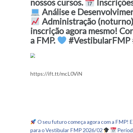
nossos cursos.
Inscriçõe
Análise e Desenvolvimen
Administração (noturno
inscrição agora mesmo! Con
a FMP.
#VestibularFMP 
https://ift.tt/mcL0ViN
Navegação
O seu futuro começa agora com a FMP! Es
de
para o Vestibular FMP 2026/02
Período