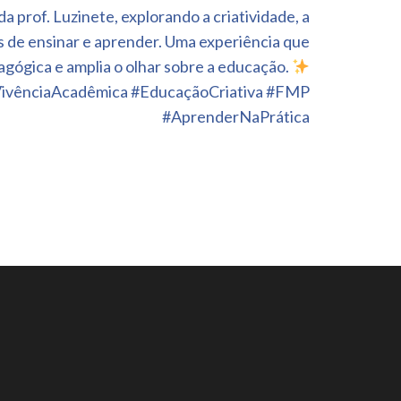
a prof. Luzinete, explorando a criatividade, a
s de ensinar e aprender. Uma experiência que
agógica e amplia o olhar sobre a educação.
vênciaAcadêmica #EducaçãoCriativa #FMP
#AprenderNaPrática