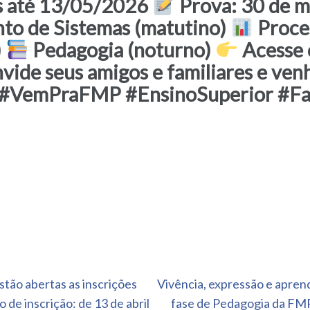
s até 13/05/2026
Prova: 30 de 
to de Sistemas (matutino)
Proces
)
Pedagogia (noturno)
Acesse o
vide seus amigos e familiares e ven
#VemPraFMP #EnsinoSuperior #Fa
tão abertas as inscrições
Vivência, expressão e aprend
 de inscrição: de 13 de abril
fase de Pedagogia da FMP 