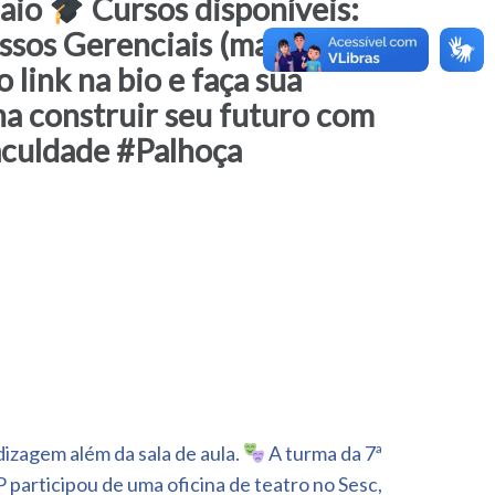
maio
Cursos disponíveis:
sos Gerenciais (matutino)
 link na bio e faça sua
ha construir seu futuro com
culdade #Palhoça
izagem além da sala de aula.
A turma da 7ª
participou de uma oficina de teatro no Sesc,