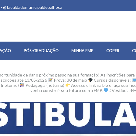
 - @faculdademunicipaldepalhoca
AÇÃO
PÓS-GRADUAÇÃO
MINHA FMP
COPER
C
ortunidade de dar o próximo passo na sua formação! As inscrições para 
nscrições até 13/05/2026
Prova: 30 de maio
Cursos disponíveis:
 (noturno)
Pedagogia (noturno)
Acesse o link na bio e faça sua in
venha construir seu futuro com a FMP.
#VestibularF