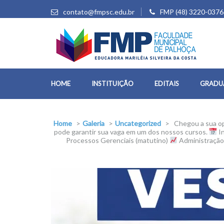
contato@fmpsc.edu.br
FMP (48) 3220-0376
HOME
INSTITUIÇÃO
EDITAIS
GRADU
Home
>
Galeria
>
Uncategorized
>
Chegou a sua op
pode garantir sua vaga em um dos nossos cursos.
I
Processos Gerenciais (matutino)
Administração