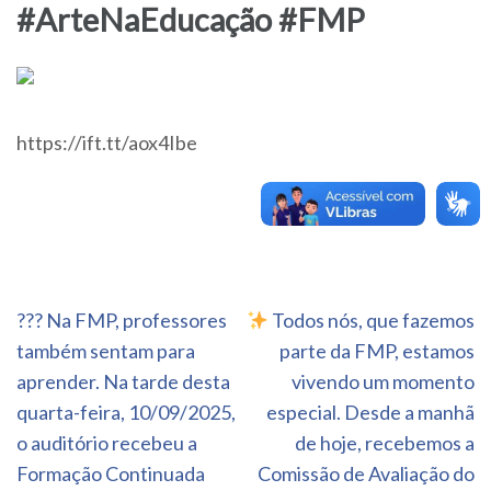
#ArteNaEducação #FMP
https://ift.tt/aox4Ibe
Navegação
?‍?? Na FMP, professores
Todos nós, que fazemos
de
também sentam para
parte da FMP, estamos
Post
aprender. Na tarde desta
vivendo um momento
quarta-feira, 10/09/2025,
especial. Desde a manhã
o auditório recebeu a
de hoje, recebemos a
Formação Continuada
Comissão de Avaliação do