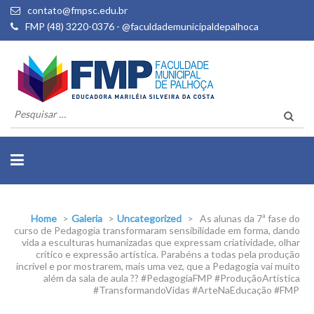
contato@fmpsc.edu.br
FMP (48) 3220-0376 - @faculdademunicipaldepalhoca
Pesquisar
por:
Home
>
Galeria
>
Uncategorized
>
As alunas da 7ª fase do
curso de Pedagogia transformaram sensibilidade em forma, dando
vida a esculturas humanizadas que expressam criatividade, olhar
crítico e expressão artística. Parabéns a todas pela produção
incrível e por mostrarem, mais uma vez, que a Pedagogia vai muito
além da sala de aula ?? #PedagogiaFMP #ProduçãoArtística
#TransformandoVidas #ArteNaEducação #FMP