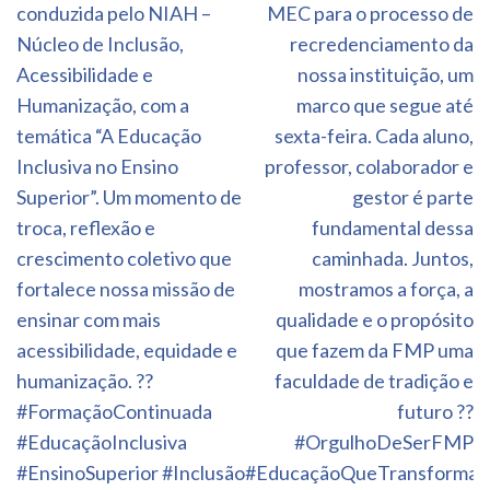
conduzida pelo NIAH –
MEC para o processo de
Núcleo de Inclusão,
recredenciamento da
Acessibilidade e
nossa instituição, um
Humanização, com a
marco que segue até
temática “A Educação
sexta-feira. Cada aluno,
Inclusiva no Ensino
professor, colaborador e
Superior”. Um momento de
gestor é parte
troca, reflexão e
fundamental dessa
crescimento coletivo que
caminhada. Juntos,
fortalece nossa missão de
mostramos a força, a
ensinar com mais
qualidade e o propósito
acessibilidade, equidade e
que fazem da FMP uma
humanização. ??
faculdade de tradição e
#FormaçãoContinuada
futuro ??
#EducaçãoInclusiva
#OrgulhoDeSerFMP
#EnsinoSuperior #Inclusão
#EducaçãoQueTransforma