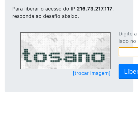
Para liberar o acesso
do IP
216.73.217.117
,
responda ao desafio abaixo.
Digite 
lado no
[trocar imagem]