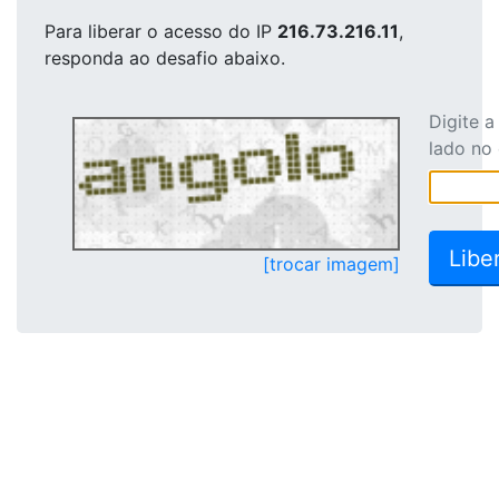
Para liberar o acesso
do IP
216.73.216.11
,
responda ao desafio abaixo.
Digite 
lado no
[trocar imagem]