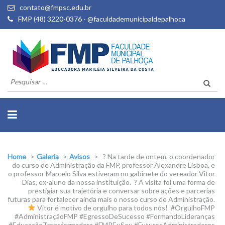
contato@fmpsc.edu.br
FMP (48) 3220-0376 - @faculdademunicipaldepalhoca
Pesquisar
por:
Home
>
Galeria
>
Avisos
>
? Na tarde de ontem, o coordenador
do curso de Administração da FMP, professor Alexandre Lisboa, e
o professor Marcelo Silva estiveram no gabinete do vereador Vitor
Dias, ex-aluno da nossa instituição.⁣ ⁣ ? A visita foi uma forma de
prestigiar sua trajetória e conversar sobre ações e parcerias
futuras para fortalecer ainda mais o nosso curso de Administração.⁣
⁣
Vitor é motivo de orgulho para todos nós!⁣ ⁣ #OrgulhoFMP
#AdministraçãoFMP #EgressoDeSucesso #FormandoLideranças
#EducaçãoTransformadora #FMPEuSou #FuturosAdministradores