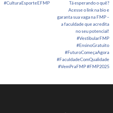
#CulturaEsporteEFMP
Tá esperando o quê?
Acesse o link na bio e
garanta sua vaga na FMP –
a faculdade que acredita
no seu potencial!
#VestibularFMP
#EnsinoGratuito
#FuturoComeçaAgora
#FaculdadeComQualidade
#VemPraFMP #FMP2025