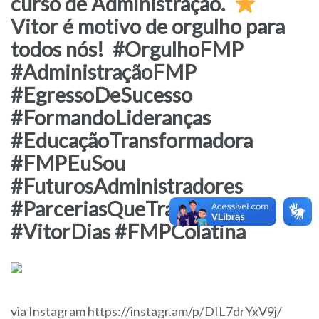
curso de Administração.⁣ ⁣
Vitor é motivo de orgulho para
todos nós!⁣ ⁣ #OrgulhoFMP
#AdministraçãoFMP
#EgressoDeSucesso
#FormandoLideranças
#EducaçãoTransformadora
#FMPEuSou
#FuturosAdministradores
#ParceriasQueTransformam
#VitorDias #FMPColatina
via Instagram https://instagr.am/p/DIL7drYxV9j/