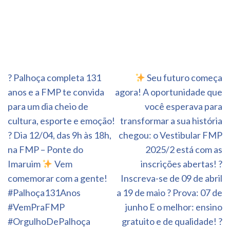
Navegação
? Palhoça completa 131
Seu futuro começa
de
anos e a FMP te convida
agora! A oportunidade que
Post
para um dia cheio de
você esperava para
cultura, esporte e emoção!
transformar a sua história
? Dia 12/04, das 9h às 18h,
chegou: o Vestibular FMP
na FMP – Ponte do
2025/2 está com as
Imaruim
Vem
inscrições abertas! ?
comemorar com a gente!
Inscreva-se de 09 de abril
#Palhoça131Anos
a 19 de maio ? Prova: 07 de
#VemPraFMP
junho E o melhor: ensino
#OrgulhoDePalhoça
gratuito e de qualidade! ?