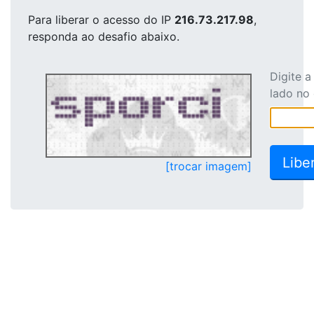
Para liberar o acesso
do IP
216.73.217.98
,
responda ao desafio abaixo.
Digite 
lado no
[trocar imagem]