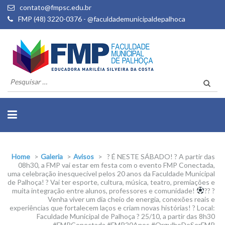
contato@fmpsc.edu.br
FMP (48) 3220-0376 - @faculdademunicipaldepalhoca
Pesquisar
por:
Home
>
Galeria
>
Avisos
>
? É NESTE SÁBADO! ? A partir das
08h30, a FMP vai estar em festa com o evento FMP Conectada,
uma celebração inesquecível pelos 20 anos da Faculdade Municipal
de Palhoça! ? Vai ter esporte, cultura, música, teatro, premiações e
muita integração entre alunos, professores e comunidade!
?? ?
Venha viver um dia cheio de energia, conexões reais e
experiências que fortalecem laços e criam novas histórias! ? Local:
Faculdade Municipal de Palhoça ? 25/10, a partir das 8h30
#FMPConectada #FMP20Anos #OrgulhoDeSerFMP