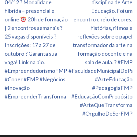
04/12 ? Modalidade
disciplina de Arte
híbrida – presencial e
Educação. Foi um
online
20h de formação
encontro cheio de cores,
| 2 encontros semanais ?
histórias, ritmos e
25 vagas disponíveis ?
reflexões sobre o papel
Inscrições: 17 a 27 de
transformador da arte na
outubro ? Garanta sua
formação docente e na
vaga! Link na bio.
sala de aula. ? #FMP
#EmpreendedorismoFMP
#FaculdadeMunicipalDePal
#Coper #FMP #Negócios
#ArteEducação
#Inovação
#PedagogiaFMP
#EmpreenderTransforma
#EducaçãoComPropósito
#ArteQueTransforma
#OrgulhoDeSerFMP