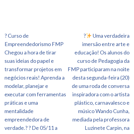
Navegação
? Curso de
?
Uma verdadeira
de
Empreendedorismo FMP
imersão entre arte e
Post
Chegou a hora de tirar
educação! Os alunos do
suas ideias do papel e
curso de Pedagogia da
transformar projetos em
FMP participaram na noite
negócios reais! Aprenda a
desta segunda-feira (20)
modelar, planejar e
de uma roda de conversa
executar com ferramentas
inspiradora com o artista
práticas e uma
plástico, carnavalesco e
mentalidade
músico Wando Cunha,
empreendedora de
mediada pela professora
verdade.? ? De 05/11 a
Luzinete Carpin, na