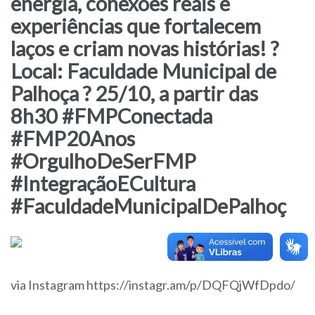
energia, conexões reais e
experiências que fortalecem
laços e criam novas histórias! ?
Local: Faculdade Municipal de
Palhoça ? 25/10, a partir das
8h30 #FMPConectada
#FMP20Anos
#OrgulhoDeSerFMP
#IntegraçãoECultura
#FaculdadeMunicipalDePalhoç
via Instagram https://instagr.am/p/DQFQjWfDpdo/