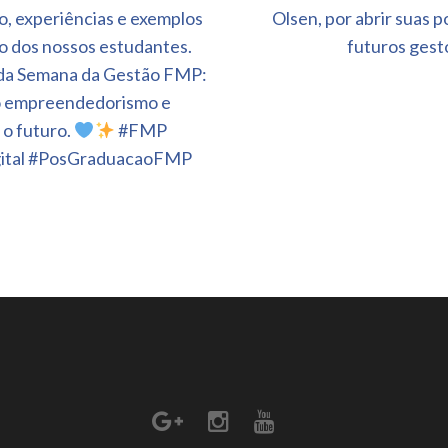
, experiências e exemplos
Olsen, por abrir suas 
o dos nossos estudantes.
futuros gest
da Semana da Gestão FMP:
 o empreendedorismo e
 o futuro.
#FMP
ital #PosGraduacaoFMP