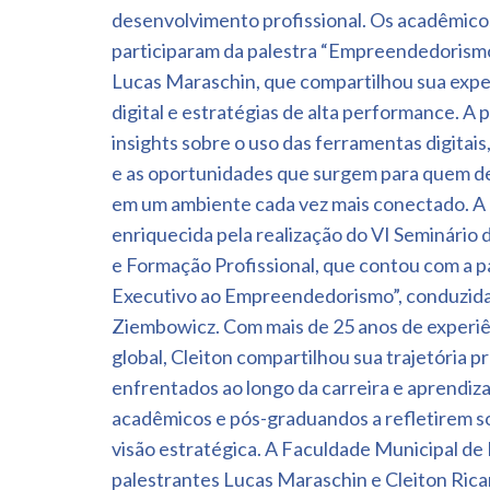
Post
desenvolvimento profissional. Os acadêmico
participaram da palestra “Empreendedorismo 
Lucas Maraschin, que compartilhou sua exp
digital e estratégias de alta performance. A
insights sobre o uso das ferramentas digita
e as oportunidades que surgem para quem d
em um ambiente cada vez mais conectado. A 
enriquecida pela realização do VI Seminário
e Formação Profissional, que contou com a p
Executivo ao Empreendedorismo”, conduzida
Ziembowicz. Com mais de 25 anos de experiê
global, Cleiton compartilhou sua trajetória pr
enfrentados ao longo da carreira e aprendiz
acadêmicos e pós-graduandos a refletirem so
visão estratégica. A Faculdade Municipal de
palestrantes Lucas Maraschin e Cleiton Ric