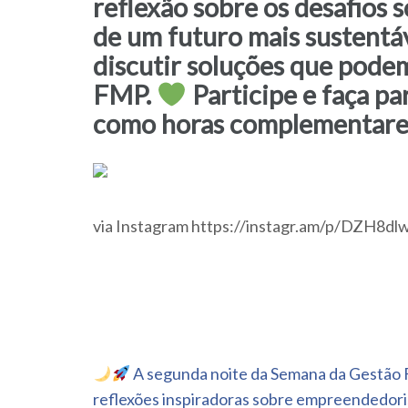
reflexão sobre os desafios 
de um futuro mais sustentáv
discutir soluções que pode
FMP.
Participe e faça pa
como horas complementares
via Instagram https://instagr.am/p/DZH8dl
Navegação
A segunda noite da Semana da Gestão 
de
reflexões inspiradoras sobre empreendedori