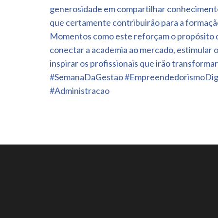
generosidade em compartilhar conhecimento
que certamente contribuirão para a formaçã
Momentos como este reforçam o propósito 
conectar a academia ao mercado, estimular
inspirar os profissionais que irão transformar
#SemanaDaGestao #EmpreendedorismoDig
#Administracao