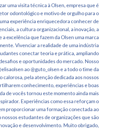
zar uma visita técnica à Olsen, empresa que é
etor odontológico e motivo de orgulho para o
i uma experiência enriquecedora conhecer de
ciais, a cultura organizacional, a inovação, a
e a excelência que fazem da Olsen uma marca
ente. Vivenciar a realidade de uma indústria
tudantes conectar teoria e prática, ampliando
 desafios e oportunidades do mercado. Nosso
elisaolsen ao @guto_olsen e a todo o time da
o calorosa, pela atenção dedicada aos nossos
tilharem conhecimento, experiências e boas
hida de vocês tornou este momento ainda mais
inspirador. Experiências como essa reforçam o
m proporcionar uma formação conectada ao
 nossos estudantes de organizações que são
inovação e desenvolvimento. Muito obrigado,