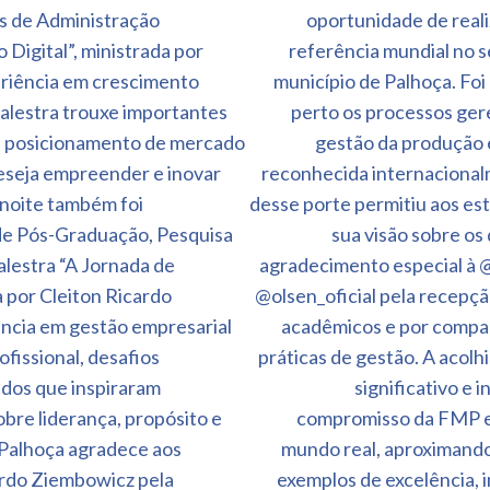
s de Administração
oportunidade de reali
Digital”, ministrada por
referência mundial no s
eriência em crescimento
município de Palhoça. Fo
 palestra trouxe importantes
perto os processos geren
is, posicionamento de mercado
gestão da produção 
eseja empreender e inovar
reconhecida internacionalm
noite também foi
desse porte permitiu aos es
 de Pós-Graduação, Pesquisa
sua visão sobre os
alestra “A Jornada de
agradecimento especial à @
 por Cleiton Ricardo
@olsen_oficial pela recepçã
ncia em gestão empresarial
acadêmicos e por compar
ofissional, desafios
práticas de gestão. A acol
ados que inspiraram
significativo e 
bre liderança, propósito e
compromisso da FMP e
 Palhoça agradece aos
mundo real, aproximando
ardo Ziembowicz pela
exemplos de excelência, 