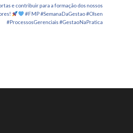
portas e contribuir para a formação dos nossos
ores!
#FMP #SemanaDaGestao #Olsen
#ProcessosGerenciais #GestaoNaPratica