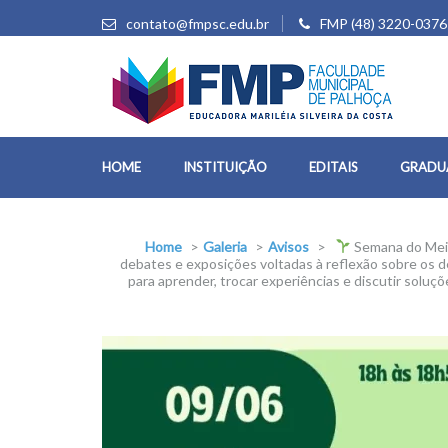
contato@fmpsc.edu.br
FMP (48) 3220-0376
HOME
INSTITUIÇÃO
EDITAIS
GRADU
Home
>
Galeria
>
Avisos
>
Semana do Mei
debates e exposições voltadas à reflexão sobre os d
para aprender, trocar experiências e discutir solu