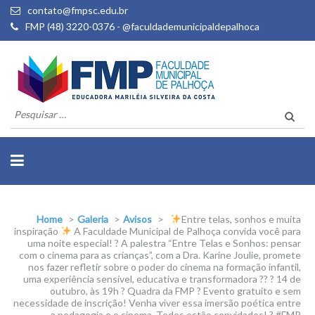
contato@fmpsc.edu.br
FMP (48) 3220-0376 - @faculdademunicipaldepalhoca
Pesquisar
por:
Home
>
Galeria
>
Avisos
>
Entre telas, sonhos e muita
inspiração
A Faculdade Municipal de Palhoça convida você para
uma noite especial! ?
A palestra “Entre Telas e Sonhos: pensar
com o cinema para as crianças”, com a Dra. Karine Joulie, promete
nos fazer refletir sobre o poder do cinema na formação infantil,
uma experiência sensível, educativa e transformadora ?? ? 14 de
outubro, às 19h ? Quadra da FMP ?
Evento gratuito e sem
necessidade de inscrição! Venha viver essa imersão poética entre
a pedagogia e o cinema. Todos estão convidados! ? #FMP