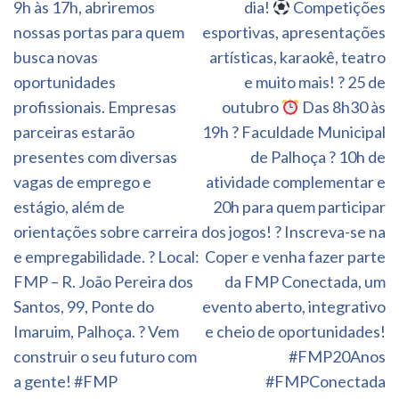
9h às 17h, abriremos
dia!
Competições
nossas portas para quem
esportivas, apresentações
busca novas
artísticas, karaokê, teatro
oportunidades
e muito mais! ? 25 de
profissionais. Empresas
outubro
Das 8h30 às
parceiras estarão
19h ? Faculdade Municipal
presentes com diversas
de Palhoça ? 10h de
vagas de emprego e
atividade complementar e
estágio, além de
20h para quem participar
orientações sobre carreira
dos jogos! ? Inscreva-se na
e empregabilidade. ? Local:
Coper e venha fazer parte
FMP – R. João Pereira dos
da FMP Conectada, um
Santos, 99, Ponte do
evento aberto, integrativo
Imaruim, Palhoça. ? Vem
e cheio de oportunidades!
construir o seu futuro com
#FMP20Anos
a gente! #FMP
#FMPConectada