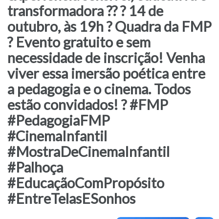
transformadora ?? ? 14 de
outubro, às 19h ? Quadra da FMP
?
Evento gratuito e sem
necessidade de inscrição! Venha
viver essa imersão poética entre
a pedagogia e o cinema. Todos
estão convidados! ? #FMP
#PedagogiaFMP
#CinemaInfantil
#MostraDeCinemaInfantil
#Palhoça
#EducaçãoComPropósito
#EntreTelasESonhos