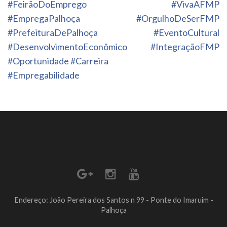
#FeirãoDoEmprego
#VivaAFMP
#EmpregaPalhoça
#OrgulhoDeSerFMP
#PrefeituraDePalhoça
#EventoCultural
#DesenvolvimentoEconômico
#IntegraçãoFMP
#Oportunidade #Carreira
#Empregabilidade
Endereço: João Pereira dos Santos n 99 - Ponte do Imaruim -
Palhoça