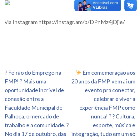
via Instagram https://instagr.am/p/DPnMz4jDjie/
Navegação
? Feirão do Emprego na
Em comemoração aos
de
FMP! ? Mais uma
20 anos da FMP, vem aí um
Post
oportunidade incrível de
evento pra conectar,
conexão entre a
celebrar e viver a
Faculdade Municipal de
experiência FMP como
Palhoça, o mercado de
nunca! ? ? Cultura,
trabalho e a comunidade. ?
esporte, música e
No dia 17 de outubro, das
integração, tudo em um só