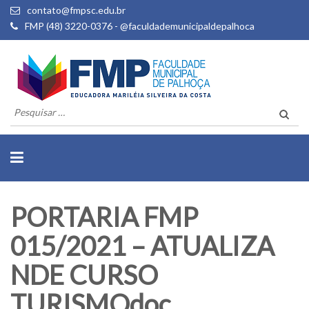
contato@fmpsc.edu.br
FMP (48) 3220-0376 - @faculdademunicipaldepalhoca
Pesquisar
por:
PORTARIA FMP
015/2021 – ATUALIZA
NDE CURSO
TURISMOdoc