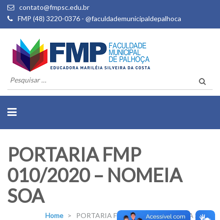
contato@fmpsc.edu.br
FMP (48) 3220-0376 - @faculdademunicipaldepalhoca
Pesquisar
por:
PORTARIA FMP
010/2020 – NOMEIA
SOA
Home
>
PORTARIA FMP 010/2020 – NOMEIA SOA