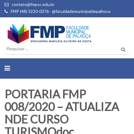
contato@fmpsc.edu.br
FMP (48) 3220-0376 - @faculdademunicipaldepalhoca
Pesquisar
por:
PORTARIA FMP
008/2020 – ATUALIZA
NDE CURSO
TURISMOdoc